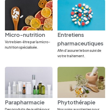
Micro-nutrition
Entretiens
Votre bien-être par la micro-
pharmaceutiques
nutrition spécialisée.
Afin d’assurer le bon suivi de
votre traitement.
Parapharmacie
Phytothérapie
Des produits de qualité pour
Nos soins aux plantes pour