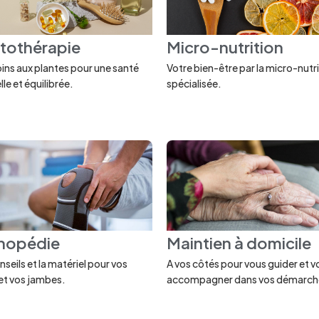
tothérapie
Micro-nutrition
ins aux plantes pour une santé
Votre bien-être par la micro-nutr
lle et équilibrée.
spécialisée.
hopédie
Maintien à domicile
nseils et la matériel pour vos
A vos côtés pour vous guider et v
et vos jambes.
accompagner dans vos démarch