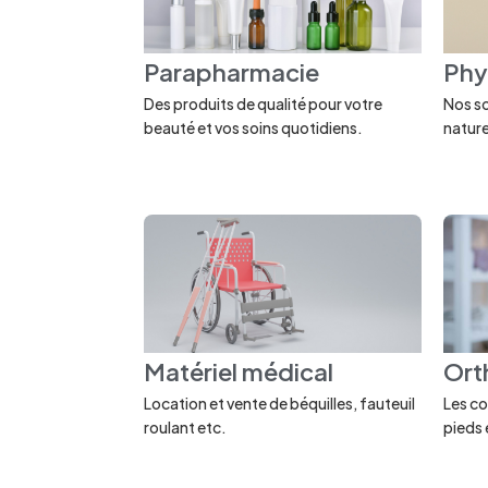
Parapharmacie
Phy
Des produits de qualité pour votre
Nos so
beauté et vos soins quotidiens.
nature
Matériel médical
Ort
Location et vente de béquilles, fauteuil
Les co
roulant etc.
pieds 